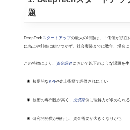
題
DeepTech
スタートアップ
の最大の特徴は、「価値が顕在
に売上や利益に結びつかず、社会実装までに数年、場合に
この特徴により、
資金調達
において以下のような課題を生
短期的な
KPI
や売上指標で評価されにくい
技術の専門性が高く、
投資家
側に理解力が求められる
研究開発費が先行し、資金需要が大きくなりがち