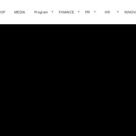
HOP
MEDIA
Program
FINANCE
PR
HR
INNOV