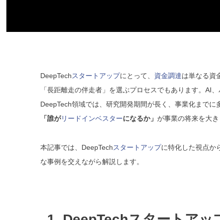
DeepTech
スタートアップ
にとって、
資金調達
は単なる資
「長距離走の伴走者」を選ぶプロセスでもあります。AI
DeepTech領域では、研究開発期間が長く、事業化まで
「誰が
リードインベスター
になるか」
が事業の将来を大き
本記事では、DeepTech
スタートアップ
に特化した視点か
な事例を交えながら解説します。
1. DeepTechスター