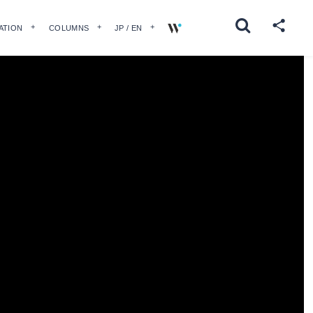
ATION
COLUMNS
JP / EN