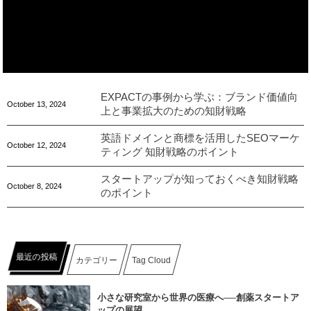
EXPACTの事例から学ぶ：ブランド価値向
October
13
,
2024
上と事業拡大のための知財戦略
英語ドメインと商標を活用したSEOマーケ
October
12
,
2024
ティング 知財戦略のポイント
スタートアップが知っておくべき知財戦略
October
8
,
2024
のポイント
最近の投稿
カテゴリー
Tag Cloud
小さな研究室から世界の医療へ──創薬スタートア
ップの展望