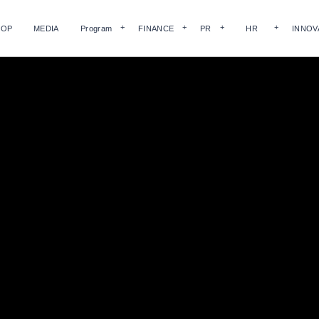
HOP
MEDIA
Program
FINANCE
PR
HR
INNOV