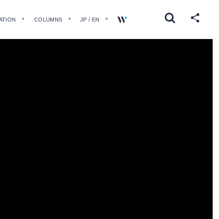
ATION
COLUMNS
JP / EN