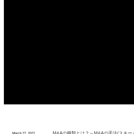
M&Aの種類とは？～M&Aの手法(スキー
March
27
,
2022