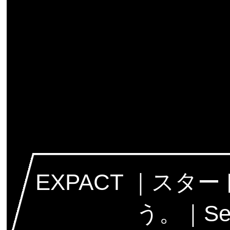
EXPACT ｜ス
う。｜Seed