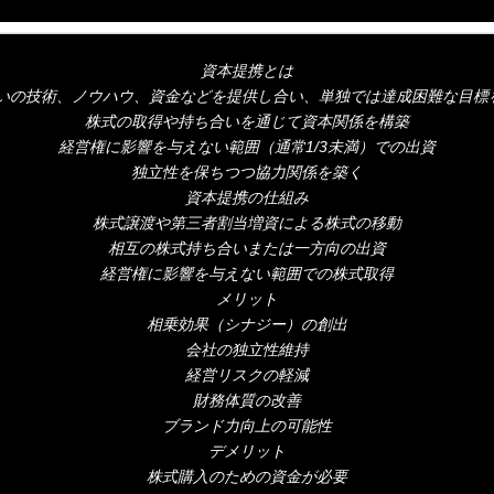
資本提携とは
いの技術、ノウハウ、資金などを提供し合い、単独では達成困難な目標
株式の取得や持ち合いを通じて資本関係を構築
経営権に影響を与えない範囲（通常1/3未満）での出資
独立性を保ちつつ協力関係を築く
資本提携の仕組み
株式譲渡や第三者割当増資による株式の移動
相互の株式持ち合いまたは一方向の出資
経営権に影響を与えない範囲での株式取得
メリット
相乗効果（シナジー）の創出
会社の独立性維持
経営リスクの軽減
財務体質の改善
ブランド力向上の可能性
デメリット
株式購入のための資金が必要