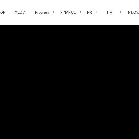
HOP
MEDIA
Program
FINANCE
PR
HR
INNOV