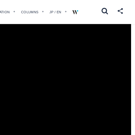
ATION
COLUMNS
JP / EN