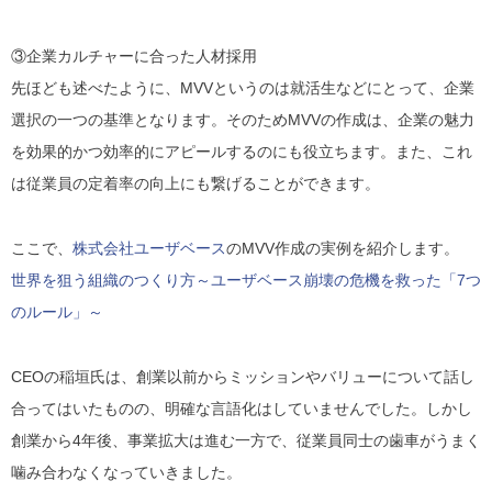
③企業カルチャーに合った人材採用
先ほども述べたように、MVVというのは就活生などにとって、企業
選択の一つの基準となります。そのためMVVの作成は、
企業の魅力
を効果的かつ効率的にアピール
するのにも役立ちます。また、これ
は
従業員の定着率の向上
にも繋げることができます。
ここで、
株式会社ユーザベース
のMVV作成の実例を紹介します。
世界を狙う組織のつくり方～ユーザベース崩壊の危機を救った「7つ
のルール」～
CEOの稲垣氏は、創業以前からミッションやバリューについて話し
合ってはいたものの、明確な言語化はしていませんでした。
しかし
創業から4年後、事業拡大は進む一方で、従業員同士の歯車がうまく
噛み合わなくなっていきました。