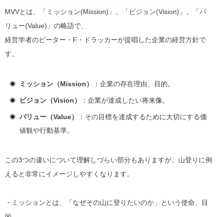
MVVとは、「
ミッション(Mission)
」、「
ビジョン(Vision)
」、「
バ
リュー(Value)
」の略語で、
経営学者のピーター・F・ドラッカーが提唱した企業の経営方針で
す。
ミッション（Mission）
：企業の存在理由、目的。
ビジョン（Vision）
：企業が達成したい将来像。
バリュー（Value）
：その目標を達成するために大切にする価
値観や行動基準。
この3つの違いについて理解しづらい部分もありますが、山登りに例
えると非常にイメージしやすくなります。
・ミッションとは、「なぜその山に登りたいのか」という
使命、目
的
。