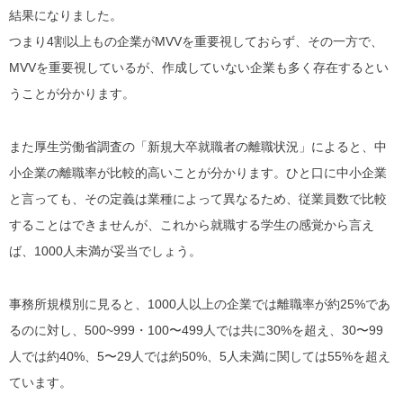
結果になりました。
つまり
4割以上もの企業がMVVを重要視しておらず
、その一方で、
MVVを重要視しているが、作成していない企業も多く存在する
とい
うことが分かります。
また厚生労働省調査の「新規大卒就職者の離職状況」によると、
中
小企業の離職率が比較的高い
ことが分かります。
ひと口に中小企業
と言っても、その定義は業種によって異なるため、従業員数で比較
することはできませんが、これから就職する学生の感覚から言え
ば、1000人未満が妥当でしょう。
事務所規模別に見ると、1000人以上の企業では離職率が約25%であ
るのに対し、
500~999・100〜499人では共に30%
を超え、
30〜99
人では約40%
、
5〜29人では約50%
、
5人未満に関しては55%
を超え
ています。