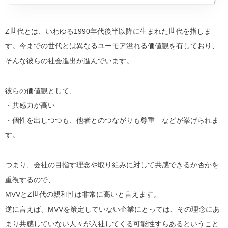
Z世代とは、いわゆる1990年代後半以降に生まれた世代を指しま
す。今までの世代とは異なるユーモア溢れる価値観を有しており、
そんな彼らの社会進出が進んでいます。
彼らの価値観として、
・
共感力が高い
・個性を出しつつも、
他者とのつながりも尊重
などが挙げられま
す。
つまり、
会社の目指す理念や取り組みに対して共感できるか否かを
重視する
ので、
MVVとZ世代の親和性は非常に高いと言えます。
逆に言えば、MVVを策定していない企業にとっては、その
理念にあ
まり共感していない人々が入社してくる可能性すらある
ということ