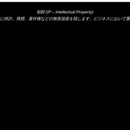
知財 (IP – Intellectual Property)
に特許、商標、著作権などの無形資産を指します。ビジネスにおいて重