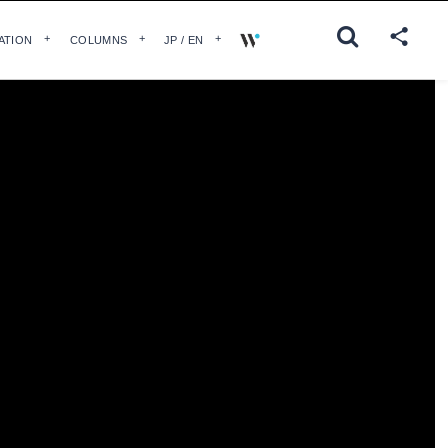
ATION
COLUMNS
JP / EN