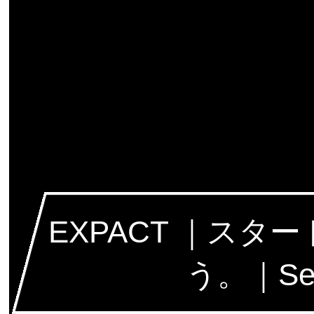
EXPACT ｜ス
う。｜Seed