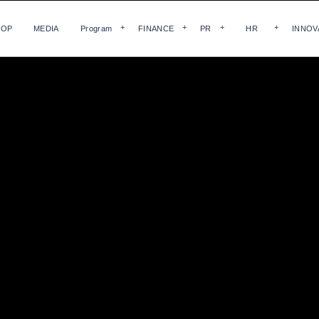
HOP
MEDIA
Program
FINANCE
PR
HR
INNOV