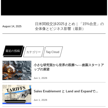
日米関税交渉2025まとめ｜「15%合意」の
August
14
,
2025
全体像とビジネス影響（最新）
最近の投稿
カテゴリー
Tag Cloud
小さな研究室から世界の医療へ──創薬スタートア
ップの展望
Jun 1, 2026
Sales Enablement と Land and Expandで...
Jun 1, 2026