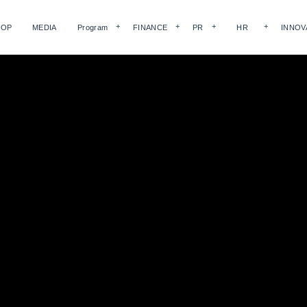
HOP
MEDIA
Program
FINANCE
PR
HR
INNOV