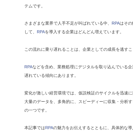
テムです。
さまざまな業界で人手不足が叫ばれている中、
RPA
はその
して、
RPA
を導入する企業はどんどん増えています。
この流れに乗り遅れることは、企業としての成長を逃すこ
RPA
などを含め、業務処理にデジタルを取り込んでいる企
遅
れている傾向にあります。
変化が激しい経営環境では、仮説検証のサイクルを迅速に
大量のデータを、多角的に、スピーディーに収集・分
析す
の一つです。
本記事では
RPA
の魅力をお伝えするとともに、具体的な導