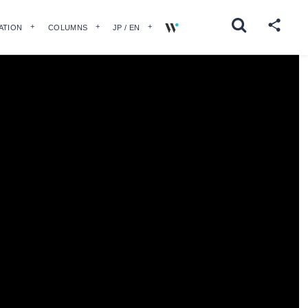
ATION
COLUMNS
JP / EN