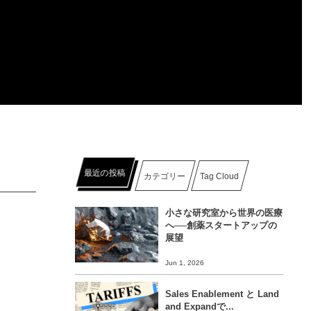
最近の投稿
カテゴリー
Tag Cloud
小さな研究室から世界の医療
へ──創薬スタートアップの
展望
Jun 1, 2026
Sales Enablement と Land
and Expandで...