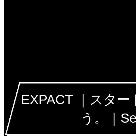
EXPACT ｜ス
う。｜Seed