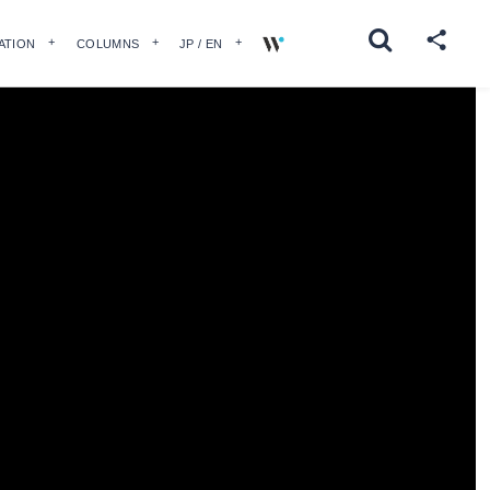
ATION
COLUMNS
JP / EN