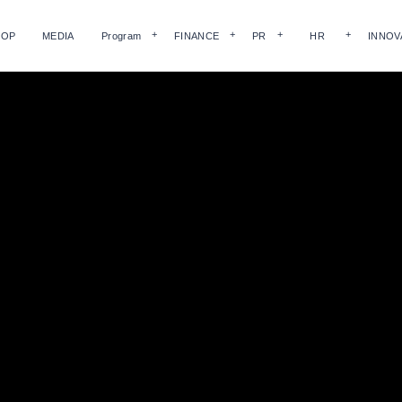
HOP
MEDIA
Program
FINANCE
PR
HR
INNOV