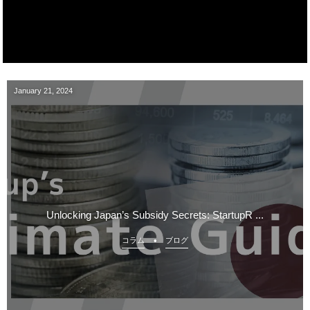
January
21
,
2024
Unlocking Japan’s Subsidy Secrets: StartupR ...
コラム
ブログ