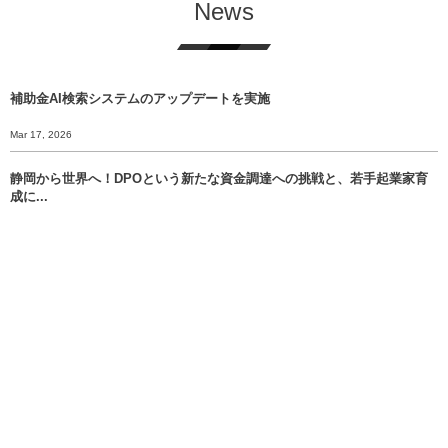
News
補助金AI検索システムのアップデートを実施
Mar 17, 2026
静岡から世界へ！DPOという新たな資金調達への挑戦と、若手起業家育
成に...
Feb 11, 2026
【開催レポート】EXPACT主催「NIGHT SHIFT NUMAZU...
Jan 8, 2026
【年末挨拶】静岡から世界へ、 挑戦のバトンをあなたに渡すために。
Dec 30, 2025
明日、2025年12月21日（日）は、いよいよ富士市長選挙の投開票日で...