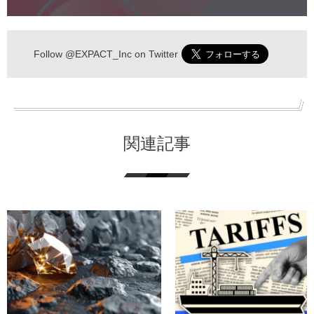
Follow
@EXPACT_Inc
on Twitter
関連記事