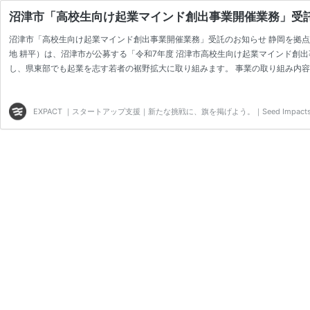
沼津市「高校生向け起業マインド創出事業開催業務」受
沼津市「高校生向け起業マインド創出事業開催業務」受託のお知らせ 静岡を拠点
地 耕平）は、沼津市が公募する「令和7年度 沼津市高校生向け起業マインド
し、県東部でも起業を志す若者の裾野拡大に取り組みます。 事業の取り組み内容
行います。また、12月までの間に全…
EXPACT ｜スタートアップ支援｜新たな挑戦に、旗を掲げよう。｜Seed Impacts, Har