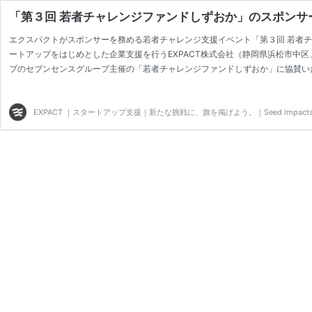
「第３回 若者チャレンジファンドしずおか」のスポンサ
エクスパクトがスポンサーを務める若者チャレンジ支援イベント「第３回 若者チ
ートアップをはじめとした企業支援を行うEXPACT株式会社（静岡県浜松市中区
プのセブンセンスグループ主催の「若者チャレンジファンドしずおか」に協賛い
たしました。 【第３回 若者チャレンジファンドしずおか とは？】 若者チャレンジファンドしずお
ジファンドは、会計事務所グループのセブンセンスグ…
EXPACT ｜スタートアップ支援｜新たな挑戦に、旗を掲げよう。｜Seed Impacts, Har