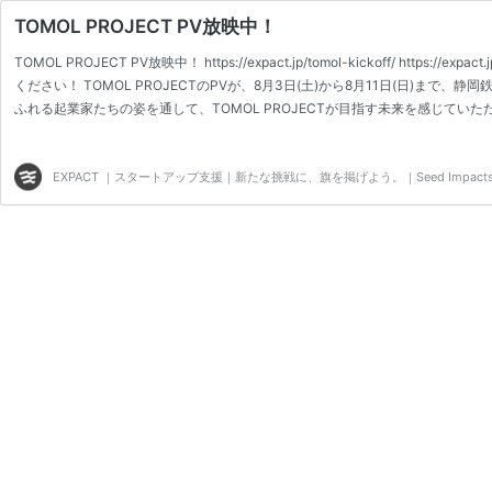
TOMOL PROJECT PV放映中！
TOMOL PROJECT PV放映中！ https://expact.jp/tomol-kickoff/ https:
ください！ TOMOL PROJECTのPVが、8月3日(土)から8月11日(日)ま
ふれる起業家たちの姿を通して、TOMOL PROJECTが目指す未来を感じてい
ネージでご覧ください。 YouTube: https://www.youtube.com/watch?v=M…
EXPACT ｜スタートアップ支援｜新たな挑戦に、旗を掲げよう。｜Seed Impacts, Har