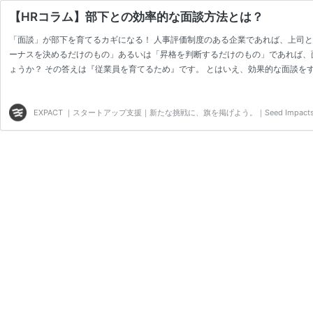
【HRコラム】部下との効率的な面談方法とは？
「面談」が部下を育てるカギになる！ 人事評価制度のある企業であれば、上司と
ーナスを決めるだけのもの」あるいは「昇格を判断するだけのもの」であれば、
ょうか？ その答えは『従業員を育てるため』です。 とはいえ、効果的な面談を
企業の役職者からはこんな声が聞こえてきます。 「いったい部下と何を話せばい
い・・・」 「いつものクセで、ついついダメ出しばかりしてしまう・・・」 今
EXPACT ｜スタートアップ支援｜新たな挑戦に、旗を掲げよう。｜Seed Impacts, Har