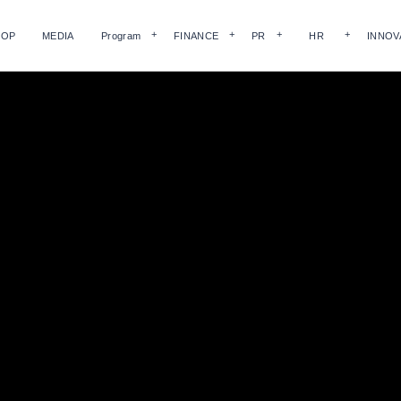
HOP
MEDIA
Program
FINANCE
PR
HR
INNOV