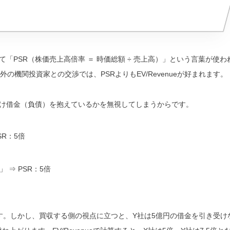
PSR（株価売上高倍率 ＝ 時価総額 ÷ 売上高）」
という言葉が使わ
外の機関投資家との交渉では、PSRよりも
EV/Revenueが好まれます。
だけ借金（負債）を抱えているかを無視してしまうからです。
SR：5倍
社」
⇒ PSR：5倍
す。しかし、買収する側の視点に立つと、Y社は5億円の借金を引き受け