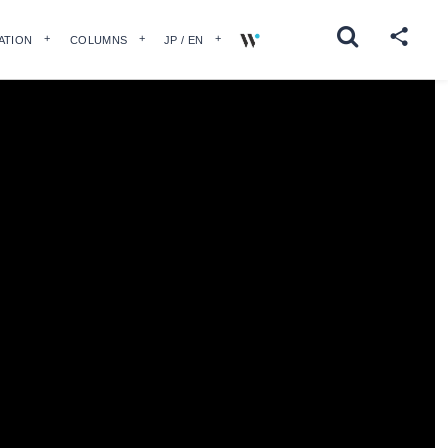
ATION
COLUMNS
JP / EN