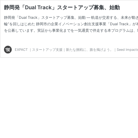
静岡発「Dual Track」スタートアップ募集、始動
静岡発「Dual Track」スタートアップ募集、始動 ― 軌道が交差する、未来
輪”を回しはじめた 静岡市の企業イノベーション創出支援事業「Dual Track
を公募しています。実証から事業化までを一気通貫で伴走する本プログラムは、地方創
道。その交点に、これまでにない地域の化学反応が起きる。 オープンイノベーシ
ひとつの場で大胆に交差させ、 単なる出会いを超えた「伴…
EXPACT ｜スタートアップ支援｜新たな挑戦に、旗を掲げよう。｜Seed Impacts, Har