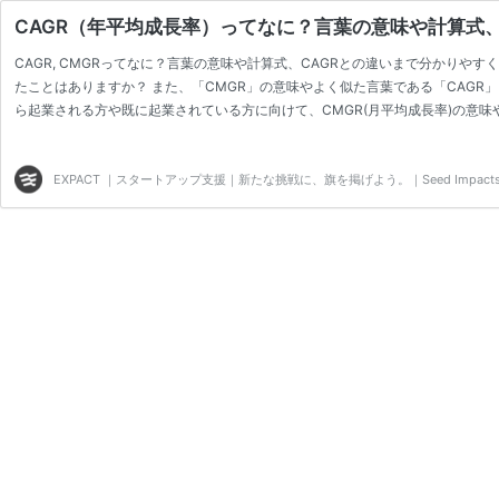
CAGR（年平均成長率）ってなに？言葉の意味や計算式、C
CAGR, CMGRってなに？言葉の意味や計算式、CAGRとの違いまで分かりや
たことはありますか？ また、「CMGR」の意味やよく似た言葉である「CAGR
ら起業される方や既に起業されている方に向けて、CMGR(月平均成長率)の意味
の幾何平均成長率、CMGRは月単位の幾何平均成長率で、複利を前提に期間全体
業の初期はCMGR、成熟企業や長期投資の評価にはCAGRが適しており…
EXPACT ｜スタートアップ支援｜新たな挑戦に、旗を掲げよう。｜Seed Impacts, Har