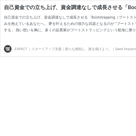
自己資金での立ち上げ、資金調達なしで成長させる「Boot
自己資金での立ち上げ、資金調達なしで成長させる「Bootstrapping（ブー
みを抱えているあなたへ。 夢を叶えるための強力な武器となるのが “ブートスト
する」 熱い想いを胸に、多くの起業家がブートストラッピングという航海に乗り
MAX！ 外部からの干渉を受けずに、自分のビジョンを貫き、自由な舵取りがで
とで、自然とコスト意識が高まり、収益性を重視した経営が身につきま…
EXPACT ｜スタートアップ支援｜新たな挑戦に、旗を掲げよう。｜Seed Impacts, Har