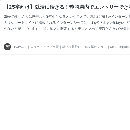
【25卒向け】就活に活きる！静岡県内でエントリーでき
25卒の学生さんは来春より3年生となるということで、就活に向けたインターン
のリクルートサイトに掲載されるインターンシップは１dayや3days~5day
少ないと感じています。 特に地方に限定すると東京と比べて実践的な学びが得ら
記事では、当社が独自に調べた長期有給インターンシップ情報をまとめ、随時共
ていきますので、インターン生を募集の企業様もぜひインターン情報をお寄せく
EXPACT ｜スタートアップ支援｜新たな挑戦に、旗を掲げよう。｜Seed Impacts, Har