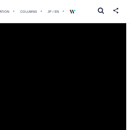
ATION
COLUMNS
JP / EN