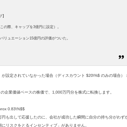
プ】
この際、
キャップを3億円
に設定）。
neyバリュエーション15億円
の評価がついた。
」が設定されていなかった場合（ディスカウント
$20\%$
のみの場合）
の企業価値ベースの株価で、1,000万円分を株式に転換します。
ox 0.83\%$$
0万円も出して応援したのに、会社が成功した瞬間に自分の持ち分がわず
期にリスクをとるインセンティブ」がありません。