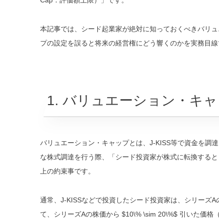
Cap：評価額上限）」です。
本記事では、シード起業家が絶対に知っておくべきバリュ
プの設定を誤ると将来の経営権にどう響くのかを実務目線
1. バリュエーション・キ
バリュエーション・キャップとは、J-KISS等で資金を
な株式調達を行う際、「シード投資家が株式に転換すると
上の約束事です。
通常、J-KISSなどで投資したシード投資家は、シリー
て、シリーズAの株価から
$10\% \sim 20\%$
引いた価格（