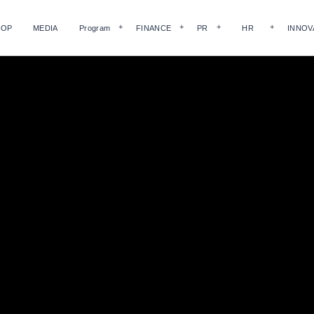
HOP
MEDIA
Program
FINANCE
PR
HR
INNOV