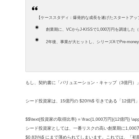
【ケーススタディ：爆発的な成長を遂げたスタートアッ
創業期に、VCからJ-KISSで
1,000万円
を調達した（
2年後、事業が大ヒットし、シリーズAで
Pre-mo
もし、契約書に「バリュエーション・キャップ（3億円）
シード投資家は、15億円の
$20\%$
引きである「12億円」
$$\text{投資家の取得比率} = \frac{1,000万円}{12億円} \appr
シード投資家としては、一番リスクの高い創業期に1,00
$0.83\%$
にまで薄められてしまいます。これでは、「初