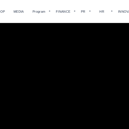
HOP
MEDIA
Program
FINANCE
PR
HR
INNOV