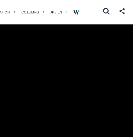
ATION
COLUMNS
JP / EN