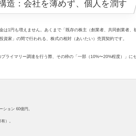
本構造：会社を薄めず、個人を潤す
金は1円も増えません。あくまで「既存の株主（創業者、共同創業者、
投資家」の間で行われる、
株式の相対（あいたい）売買契約
です。
プライマリー調達を行う際、その枠の「一部（10%〜20%程度）」に
エーション
60億円
。
保有）。