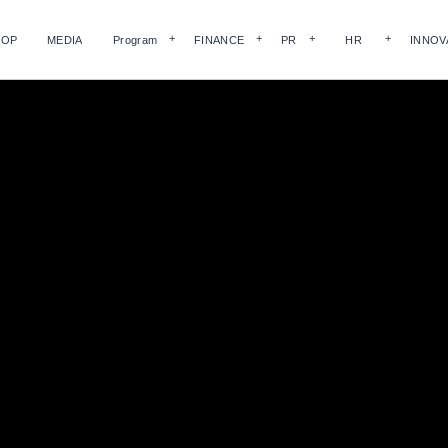
HOP
MEDIA
Program
FINANCE
PR
HR
INNOV