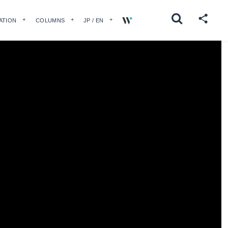
ATION
COLUMNS
JP / EN